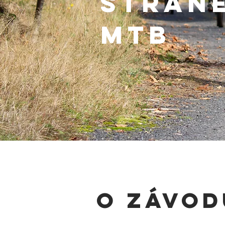
STRÁN
MTB
o závod